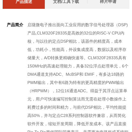
产品描述
文档/工具下载
样片申请
产品简介
启珑微电子推出面向工业应用的数字信号处理器（DSP)
产品,CLM320F28335是高效的32位的RISC-V CPU内
核，与以往的定点DSP相比，该器件的精度高，成本
低，功耗小，性能高，外设集成度高，数据以及程序存
储量大，A/D转换更精确快速等。CLM320F28335具有
150MHz的高速处理能力，具备32位浮点处理单元，6个
DMA通道支持ADC、McBSP和 EMIF，有多达18路的
PWM输出，其中有6路为特有的更高精度的PWM输出
（HRPWM），12位16通道ADC。得益于其浮点运算单
元，用户可快速编写控制算法而无需在处理小数操作上
耗费过多的时间和精力，与前代DSP相比，平均性能提
高50%，并与定点C28系列控制器软件兼容，从而简化
软件开发，缩短开发周期，降低开发成本。该产品直接