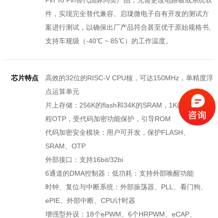
Pin To Pin替代国际同类产品，无需更改电路板或系统软
件，实现完全替代兼容。启珑微电子自有开发的测试方
案进行测试，以确保出厂产品符合甚至优于原始规格书,
支持车规级（-40℃ ~ 85℃）的工作温度。
芯片特点
高效的32位的RISC-V CPU核，可达150MHz，单精度浮
点运算单元
片上存储：256K的flash和34K的SRAM，1K的用户可编
程OTP，受代码加密功能保护，引导ROM
代码加密安全模块：用户可开发，保护FLASH、
SRAM、OTP
外部接口：支持16bit/32bi
6通道的DMA控制器：低功耗：支持外部唤醒功能
时钟、复位与中断系统：外部振荡器、PLL、看门狗、
ePIE、外部中断、CPU计时器
增强型外设：18个ePWM、6个HRPWM、eCAP、