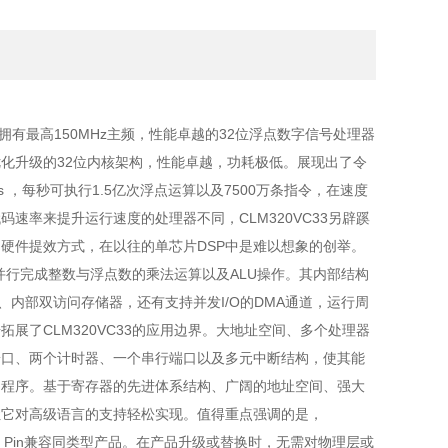
2 位外部数据总线，支持高精度浮点运算；
持并行指令执行，提高处理效率；
行端口，支持高速数据传输；定时器，多个定时器，用于
；
支持直接内存访问，减少CPU负担；
的一款拥有最高150MHz主频，性能卓越的32位浮点数字信号处理器
：采用双电压设计，1.8V的内核电压实现低功耗运行，
优化升级的32位内核架构，性能卓越，功耗极低。展现出了令
O电压，动态功耗低于200 mW，支持低功耗模式（如
 ，每秒可执行1.5亿次浮点运算以及7500万条指令，在速度
证了良好的兼容性，完美平衡功耗与适配性；
速率来提升运行速度的处理器不同，CLM320VC33另辟蹊
型产品开发环境，提供丰富的调试和优化工具。
硬件提效方式，在以往的单芯片DSP中是难以想象的创举。
用LQFP - 144（20×20mm）封装形式，表面贴装设
内并行完成整数与浮点数的乘法运算以及ALU操作。其内部结构
PCB布局；工作温度范围为0°C至90°C，能在工业和汽
、内部双访问存储器，还有支持并发I/O的DMA通道，运行周
环境中稳定运行；并且符合RoHS无铅规范，绿色环保。
展了CLM320VC33的应用边界。大地址空间、多个处理器
端口、两个计时器、一个串行端口以及多元中断结构，使其能
用程序。基于寄存器的先进体系结构、广阔的地址空间、强大
让它对高级语言的支持轻松实现。值得重点强调的是，
 to Pin兼容同类型产品。在产品升级或替换时，无需对物理层或