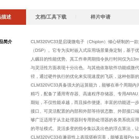
数据总线：3
并行处理：支
品描述
文档/工具下载
样片申请
外设接口：串
精确时间控制
DMA控制器:
品简介
CLM320VC33是启珑微电子（Chiplon）倾心研制
精妙电压设计
（DSP）。它专为实时嵌入式应用场景量身定制，基于
3.3V的I/
人瞩目的性能优势。其工作单周期指令执行时间仅为13ns
IDLE），保
与灵活性方面表现十分出色。与其他依靠软件功能或微代码
支持国际同类
径，通过硬件执行的优化来实现速度的飞跃，这种创新的
适配多样场景：采
CLM320VC33具备强大的运算能力，能够在单个周期
计适用于高密度
精巧，配备了通用寄存器、高速程序存储器、专用ARAU
车电子等严苛
期短，不仅性能卓越，而且操作便捷。丰富的功能进一步拓
接口、可灵活配置的内部和外部等待状态数、外部接口
够广泛适用于从主处理器到专用协处理器的各类系统应
的寻址模式、灵活多变的指令集以及出色的浮点算法，
CLM320VC33在兼容性上表现堪称完美，能够直接Pin