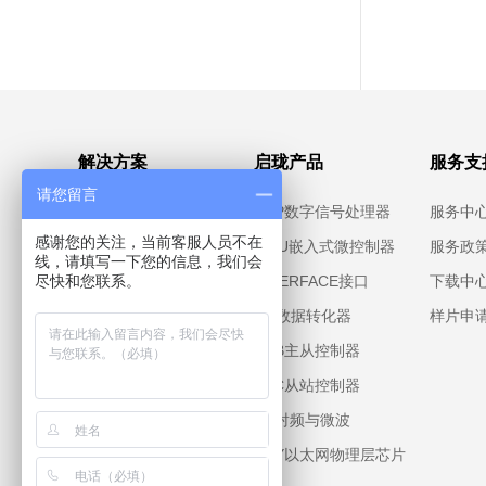
解决方案
启珑产品
服务支
请您留言
伺服控制器
DSP数字信号处理器
服务中
感谢您的关注，当前客服人员不在
步进电机
MCU嵌入式微控制器
服务政
线，请填写一下您的信息，我们会
PLC控制器
INTERFACE接口
下载中
尽快和您联系。
工业机器人
DC数据转化器
样片申
USB主从控制器
ESC从站控制器
RF射频与微波
PHY以太网物理层芯片