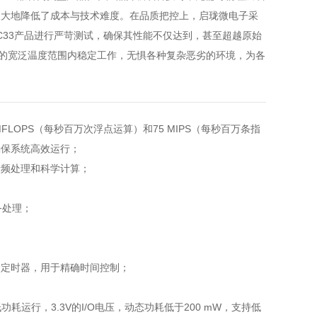
极大地降低了成本与技术难度。在品质把控上，启珑微电子采
VC33产品进行严苛测试，确保其性能不仅达到，甚至超越原始
℃）的宽泛温度范围内稳定工作，无惧各种复杂恶劣的环境，为各
FLOPS（每秒百万次浮点运算）和75 MIPS（每秒百万条指
确保系统高效运行；
音频处理和科学计算；
任务处理；
个定时器，用于精确时间控制；
耗运行，3.3V的I/O电压，动态功耗低于200 mW，支持低